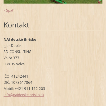
« Späť
Kontakt
NAJ detské ihrisko
Igor Dobák,
3D-CONSULTING
Valča 377
038 35 Valča
IČO: 41242441
DIČ: 1073617864
Mobil: +421 911 112 203
info@naj
detskeih
risko.sk