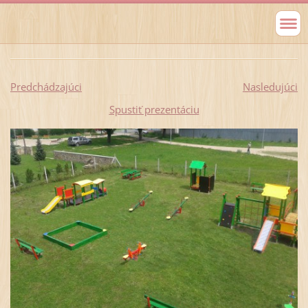
Predchádzajúci
Nasledujúci
Spustiť prezentáciu