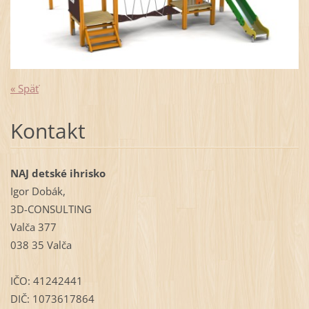
« Späť
Kontakt
NAJ detské ihrisko
Igor Dobák,
3D-CONSULTING
Valča 377
038 35 Valča
IČO: 41242441
DIČ: 1073617864