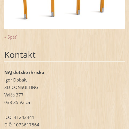
« Späť
Kontakt
NAJ detské ihrisko
Igor Dobák,
3D-CONSULTING
Valča 377
038 35 Valča
IČO: 41242441
DIČ: 1073617864