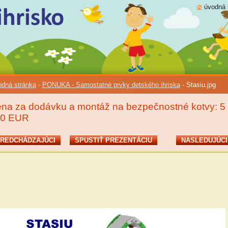
úvodná 
dná stránka
-
PONUKA - Samostatné prvky detského ihriska
-
Stasiu.jpg
na za dodávku a montáž na bezpečnostné kotvy: 5
70 EUR
REDCHÁDZAJÚCI
SPUSTIŤ PREZENTÁCIU
NASLEDUJÚCI