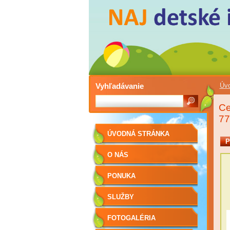
Vyhľadávanie
Úvo
Ce
7
ÚVODNÁ STRÁNKA
P
O NÁS
PONUKA
SLUŽBY
FOTOGALÉRIA