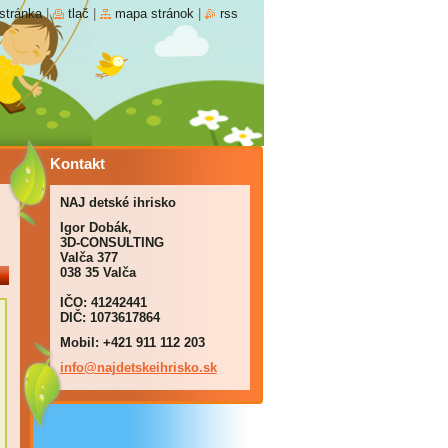
stránka
|
tlač
|
mapa stránok
|
rss
Kontakt
NAJ detské ihrisko
Igor Dobák,
3D-CONSULTING
Valča 377
038 35 Valča
IČO: 41242441
DIČ: 1073617864
Mobil: +421 911 112 203
info@naj
detskeih
risko.sk