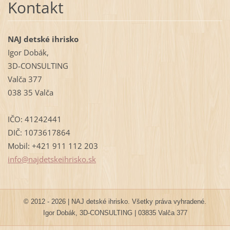
Kontakt
NAJ detské ihrisko
Igor Dobák,
3D-CONSULTING
Valča 377
038 35 Valča
IČO: 41242441
DIČ: 1073617864
Mobil: +421 911 112 203
info@naj
detskeih
risko.sk
© 2012 - 2026 | NAJ detské ihrisko. Všetky práva vyhradené.
Igor Dobák, 3D-CONSULTING | 03835 Valča 377