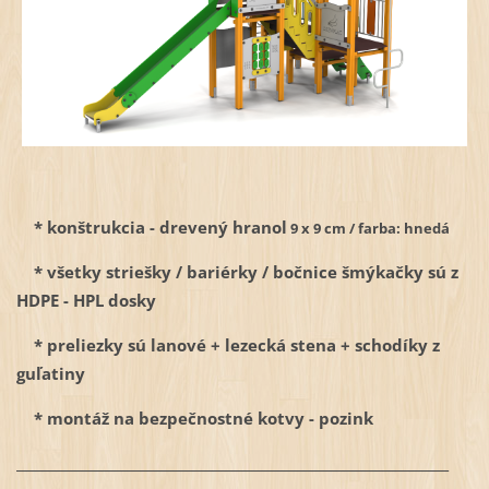
* konštrukcia - drevený hranol
9 x 9 cm / farba: hnedá
* všetky striešky / bariérky / bočnice šmýkačky sú z
HDPE - HPL dosky
* preliezky sú lanové + lezecká stena + schodíky z
guľatiny
* montáž na bezpečnostné kotvy - pozink
__________________________________________________________________